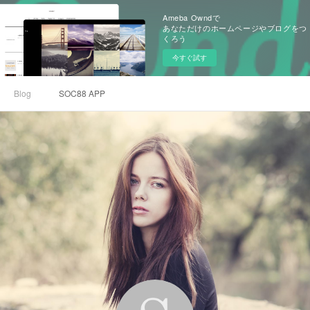
Ameba Owndで
あなただけのホームページやブログをつ
くろう
今すぐ試す
Blog
SOC88 APP